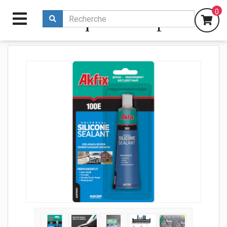
0
affrique multiple